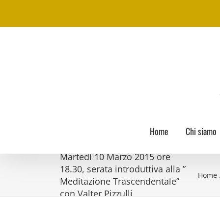
Skip
to
content
Home
Chi siamo
Martedì 10 Marzo 2015 ore
18.30, serata introduttiva alla ”
Home
Meditazione Trascendentale”
con Valter Pizzulli