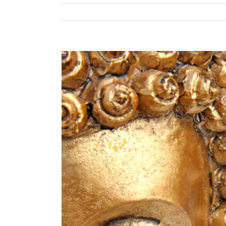
View
Larger
Image