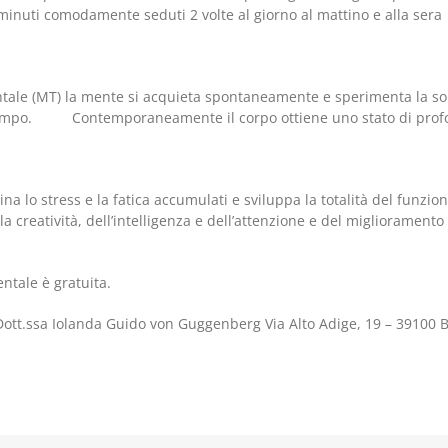
inuti comodamente seduti 2 volte al giorno al mattino e alla sera
tale (MT) la mente si acquieta spontaneamente e sperimenta la sorg
sso tempo. Contemporaneamente il corpo ottiene uno stato di prof
ina lo stress e la fatica accumulati e sviluppa la totalità del funz
a creatività, dell’intelligenza e dell’attenzione e del migliorament
ntale è gratuita.
 Dott.ssa Iolanda Guido von Guggenberg Via Alto Adige, 19 – 39100 