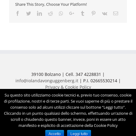
Share This Story, Choose Your Platform!
Facebook
Twitter
LinkedIn
Reddit
Whatsapp
Google+
Tumblr
Pinterest
Vk
Email
39100 Bolzano | Cell. 347 4228831 |
info@iolandavonguggenberg.it
| P.I. 02665530214 |
Privacy & Cookie Policy
Su questo sito utilizziamo cookie tecnici e, previo tuo consenso, cookie
© 2018 Studio di Dietistica e Biopranoterapia Dott.ssa
di profilazione, nostri e di terze parti. Se vuoi saperne di più o prestare il
Iolanda Guido von Guggenberg | Powered by
consenso solo ad alcuni utilizzi cliccare sul bottone “Leggi tutto”.
Cercoimprese.com
| Agenzia Grafica
ADVstudio.it
Cliccando in un punto qualsiasi dello schermo, effettuando un’azione di
scroll o chiudendo questo banner, invece, poni in essere un atto
manifesto e esplicito di accettazione della Cookie Policy
Accetto
Leggi tutto