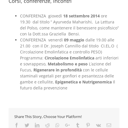
Corsi, conferenze, incontri
CONFERENZA giovedì
18 settembre 2014
ore
19.30 dal titolo “ Ayurveda Maharishi, La Lettura
del Polso, come mantenere il benessere psicofisico”
con la Dott.ssa Graziella Bensi.
CONFERENZA venerdì
09 maggio
dalle 19.00 alle
21.00 con il Dr. Joseph Cannillo dal titolo CI.EL.O (
Circolazione Emolinfatica e controllo PESO)
Programma:
Circolazione Emolinfatica
arti inferiori
e sovrappeso,
Metabolismo e peso
L’azione del
Fucus,
Rigenerare in profondità
con le cellule
staminali vegetali per gonfiori e pesantezza delle
gambe e cellulite,
Epigenetica e Nutrigenomica
Il
futuro della prevenzione
Share This Story, Choose Your Platform!
Facebook
Twitter
LinkedIn
Reddit
Whatsapp
Google+
Tumblr
Pinterest
Vk
Email