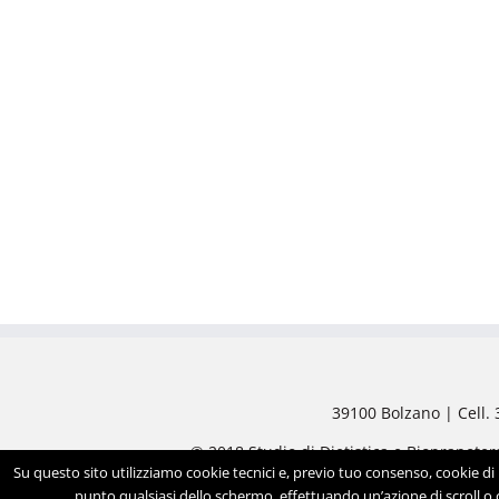
39100 Bolzano | Cell.
© 2018 Studio di Dietistica e Biopranot
Su questo sito utilizziamo cookie tecnici e, previo tuo consenso, cookie di p
punto qualsiasi dello schermo, effettuando un’azione di scroll o 