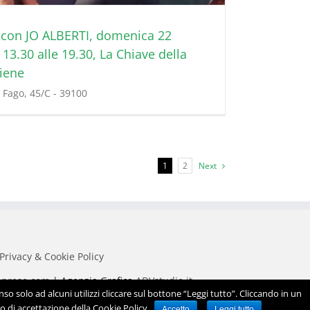
 con JO ALBERTI, domenica 22
13.30 alle 19.30, La Chiave della
tiene
 Fago, 45/C - 39100
1
2
Next
Privacy & Cookie Policy
mprese.com
| Agenzia Grafica
ADVstudio.it
so solo ad alcuni utilizzi cliccare sul bottone “Leggi tutto”. Cliccando in un
o di accettazione della Cookie Policy
Accetto
Leggi tutto