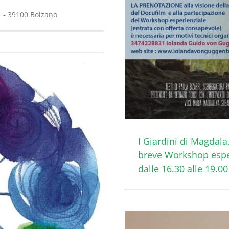
1 - 39100 Bolzano
I Giardini di Magdal
breve Workshop espe
dalle 16.30 alle 19.00