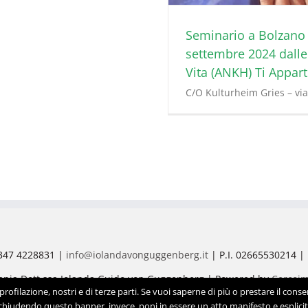
Seminario a Bolzano
settembre 2024 dalle 
Vita (ANKH) Ti Appar
C/O Kulturheim Gries – via
 347 4228831 |
info@iolandavonguggenberg.it
| P.I. 02665530214 |
erapia Dott.ssa Iolanda Guido von Guggenberg | Powered by
Cercoi
rofilazione, nostri e di terze parti. Se vuoi saperne di più o prestare il consen
chiudendo questo banner, invece, poni in essere un atto manifesto e esplicit