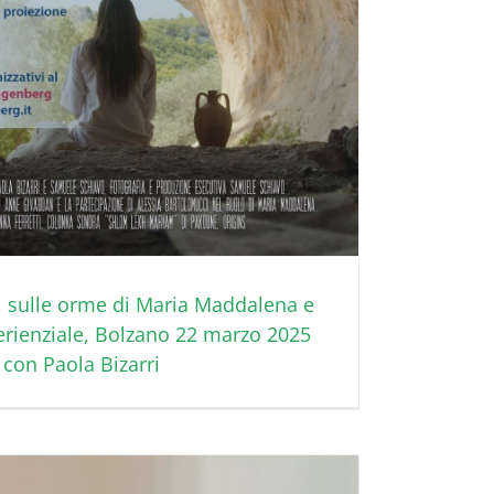
a, sulle orme di Maria Maddalena e
rienziale, Bolzano 22 marzo 2025
 con Paola Bizarri