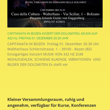
CAPITANATA IN BOZEN KOZERT DER DOLOMITEN, MUSIK AUF
432 Hz, FREITAG 01. DEZEMBER 20.30 UHR
CAPITANATA IN BOZEN Freitag 01. Dezember 20.30 Uhr
Waltherhaus Schlernstrasse, 1 – 39100 - Bozen (BZ)
Einzigartiges Konzert MUSIK VON 432 HZ ZUM
WOHLFUEHLEN, SCHOENE KLAENGE, VIBRATIONEN UND
BILDER DER DOLOMITEN Es stellt vor
Kleiner Versammlungsraum, ruhig und
angenehm, verfügbar für Kurse, Konferenzen