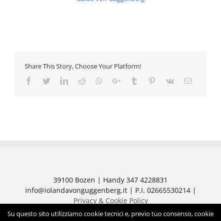
Share This Story, Choose Your Platform!
Facebook
Twitter
LinkedIn
Reddit
Whatsapp
Google+
Tumblr
Pinterest
Vk
Email
39100 Bozen | Handy 347 4228831
info@iolandavonguggenberg.it | P.I. 02665530214 |
Privacy & Cookie Policy
Su questo sito utilizziamo cookie tecnici e, previo tuo consenso, cookie
© 2018 Praxis für Diätistik und Biopranatherapie Dr.