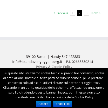
Previous
1
2
3
Next
39100 Bozen | Handy 347 4228831
info@iolandavonguggenberg.it | P.I. 02665530214 |
Privacy & Cookie Policy
Su questo sito utilizziamo cookie tecnici e, previo tuo consenso, cookie
© 2018 Praxis für Diätistik und Biopranatherapie Dr.
di profilazione, nostri e di terze parti. Se vuoi saperne di più o prestare il
Iolanda Guido von Guggenberg | Powered by
consenso solo ad alcuni utilizzi cliccare sul bottone “Leggi tutto”.
Cercoimprese.com
| Agenzia Web
ADVstudio.it
Cliccando in un punto qualsiasi dello schermo, effettuando un’azione di
scroll o chiudendo questo banner, invece, poni in essere un atto
manifesto e esplicito di accettazione della Cookie Policy
Accetto
Leggi tutto